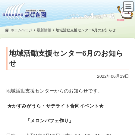
コ
ナ
ン
ビ
テ
ゲ
ン
ー
ツ
シ
ホームページ
最新情報
地域活動支援センター6月のお知らせ
へ
ョ
ス
ン
キ
に
地域活動支援センター6月のお知ら
ッ
移
プ
動
せ
2022年06月19日
地域活動支援センターからのお知らせです。
★かすみがうら・サテライト合同イベント★
「メロンパフェ作り」