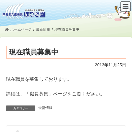
コ
ナ
ン
ビ
テ
ゲ
ン
ー
ツ
シ
ホームページ
最新情報
現在職員募集中
へ
ョ
ス
ン
キ
に
現在職員募集中
ッ
移
プ
動
2013年11月25日
現在職員を募集しております。
詳細は、「職員募集」ページをご覧ください。
最新情報
カテゴリー