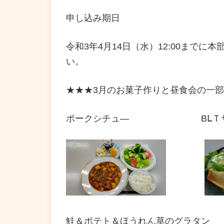
申し込み期日
令和3年4月14日（水）12:00まで
い。
★★★3月のお菓子作りと昼食会の一
ポークシチュ― BⅬＴサ
鮭＆ポテト＆ほうれん草のグラタン