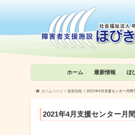
コ
ナ
ン
ビ
テ
ゲ
ン
ー
ツ
シ
へ
ョ
ス
ン
キ
に
ッ
移
プ
動
ホーム
最新情報
ほ
ホームページ
最新情報
2021年4月支援センター月間
2021年4月支援センター月