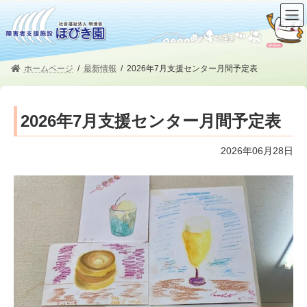
コ
ナ
ン
ビ
テ
ゲ
ン
ー
ツ
シ
ホームページ
最新情報
2026年7月支援センター月間予定表
へ
ョ
ス
ン
キ
に
2026年7月支援センター月間予定表
ッ
移
プ
動
2026年06月28日