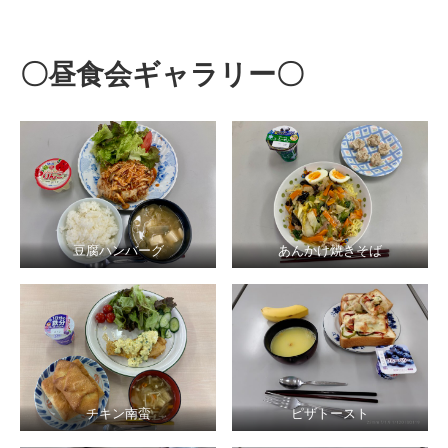
〇昼食会ギャラリー〇
豆腐ハンバーグ
あんかけ焼きそば
チキン南蛮
ピザトースト