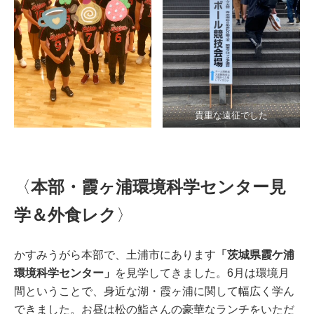
貴重な遠征でした
〈
本部・霞ヶ浦環境科学センター見
学＆外食レク
〉
かすみうがら本部で、土浦市にあります
「茨城県霞ケ浦
環境科学センター」
を見学してきました。6月は環境月
間ということで、身近な湖・霞ヶ浦に関して幅広く学ん
できました。お昼は松の鮨さんの豪華なランチをいただ