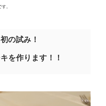
です。
は初の試み！
ーキを作ります！！