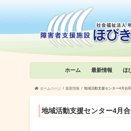
コ
ナ
ン
ビ
テ
ゲ
ン
ー
ツ
シ
へ
ョ
ス
ン
キ
に
ッ
移
プ
動
ホーム
最新情報
ほ
ホームページ
最新情報
地域活動支援センター4月合
地域活動支援センター4月