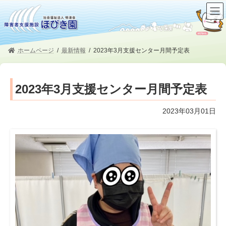
コ
ナ
ン
ビ
テ
ゲ
ン
ー
ツ
シ
ホームページ
最新情報
2023年3月支援センター月間予定表
へ
ョ
ス
ン
キ
に
2023年3月支援センター月間予定表
ッ
移
プ
動
2023年03月01日