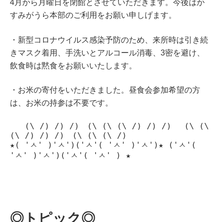
4月から月曜日を閉館とさせていただきます。今後はか
すみがうら本部のご利用をお願い申しげます。
・新型コロナウイルス感染予防のため、来所時は引き続
きマスク着用、手洗いとアルコール消毒、3密を避け、
飲食時は黙食をお願いいたします。
・お米の寄付をいただきました。昼食会参加希望の方
は、お米の持参は不要です。
   (\ /) /) /)　(\ (\ (\ /) /) /)　 (\ (\ 
(\ /) /) /)　(\ (\ (\ /) 　　

★( 'ㅅ' )'ㅅ')('ㅅ'( 'ㅅ' )'ㅅ')★ ('ㅅ'( 
◎トピック◎